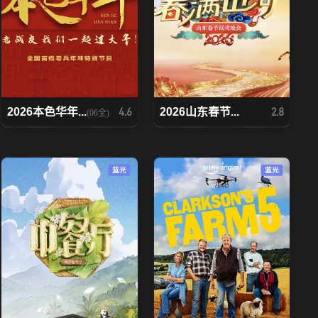
2026本色华年...
2026山东春节...
4.6
2.8
(06全)
蓝光
蓝光