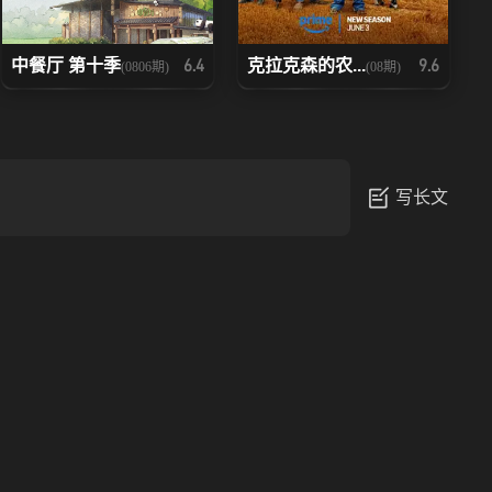
中餐厅 第十季
克拉克森的农...
6.4
9.6
(0806期)
(08期)
写长文