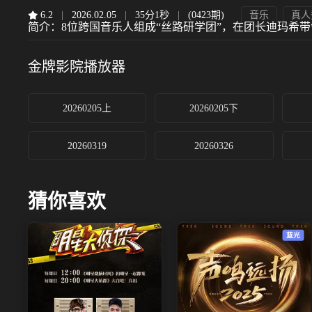
6.2
|
2026.02.05
|
35分1秒
|
(0423期)
音乐
真人
简介：
8位跨国音乐人组成“丝路研学团”，在团长迪玛希
金牌影院
播放器
20260205上
20260205下
20260319
20260326
猜你喜欢
蓝光