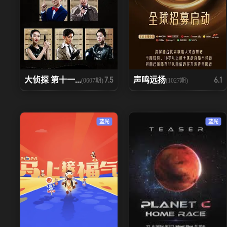
大侦探 第十一...
声鸣远扬
7.5
6.1
(0607期)
(1027期)
蓝光
蓝光