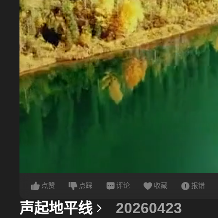
点赞
点踩
评论
收藏
报错
声起地平线
20260423
更多信息