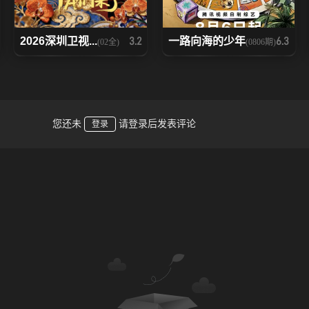
2026深圳卫视...
一路向海的少年
3.2
6.3
(02全)
(0806期)
您还未
请登录后发表评论
登录