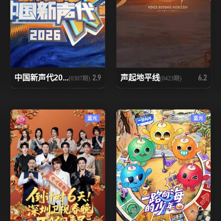
中国新声代20...
声起地平线
2.9
6.2
(0307期)
(0423期)
蓝光
蓝光