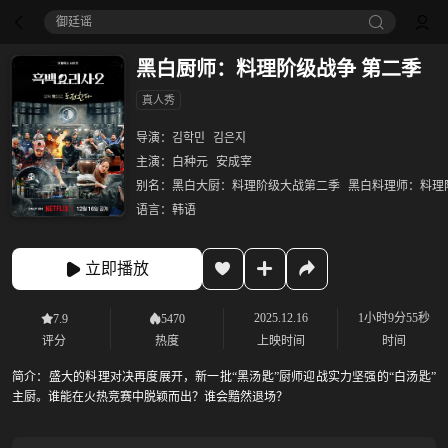
御廷谣‎
黑白厨师：料理阶级战争 第二季‎
真人秀
导演：
김학민
김은지
主演：
白种元
安成宰
别名：
黑白大厨：料理阶级大战第二季
黑白料理师：料理
语言：
韩语
立即播放
2025.12.16
1小时9分55秒
7.9
5470
评分
热度
上映时间
时间
简介：
盛大的料理对决再度展开，新一批“黑汤匙”厨师迎战实力坚强的“白汤匙”
主厨。谁能在火热竞赛中脱颖而出？谁会黯然退场？