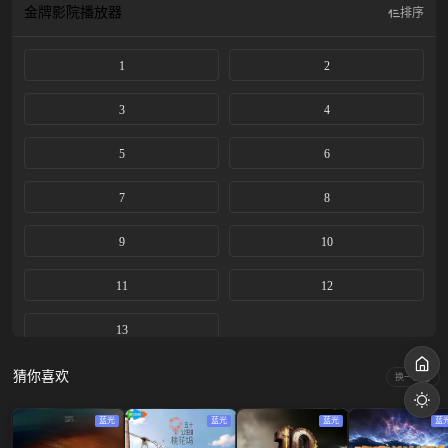
金牌影院
播放器
排序
1
2
3
4
5
6
7
8
9
10
11
12
13
猜你喜欢
换一换
蓝光
蓝光
蓝光
蓝