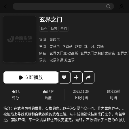
玄界之门
动作
动画
奇幻
导演：
黄晓洪
主演：
姜秋再
李诗萌
赵爽
魏一凡
聂曦
别名：
玄界之门3D动画版
玄界之门之初阶武徒篇
玄界之
语言：
汉语普通话,国语
立即播放
2025.11.26
19分35秒
5.8
6.6万
评分
热度
上映时间
时间
简介：
在武者为尊的世界，石牧的命运似乎注定要与众不同。作为世家养子，他
被迫踏上寻找真相和自我救赎的武者之路。从丰城四馆较技到宗门之争，利益牵
扯，强敌环伺，每一次挑战都让石牧更坚定。最终，石牧领悟了自己的血脉力
量，不仅改变了自己的命运，也影响了许多人的未来。