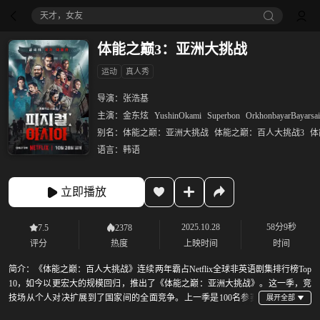
八仙！
体能之巅3：亚洲大挑战
运动
真人秀
导演：
张浩基
主演：
金东炫
YushinOkami
Superbon
OrkhonbayarBayarsa
别名：
体能之巅：亚洲大挑战
体能之巅：百人大挑战3
体
语言：
韩语
立即播放
2025.10.28
58分9秒
7.5
2378
评分
热度
上映时间
时间
简介：
《体能之巅：百人大挑战》连续两年霸占Netflix全球非英语剧集排行榜Top
10，如今以更宏大的规模回归，推出了《体能之巅：亚洲大挑战》。这一季，竞
技场从个人对决扩展到了国家间的全面竞争。上一季是100名参赛
者独自为终极体魄而战，而《体能之巅：亚洲大挑战》则提升了赌注，由顶尖运