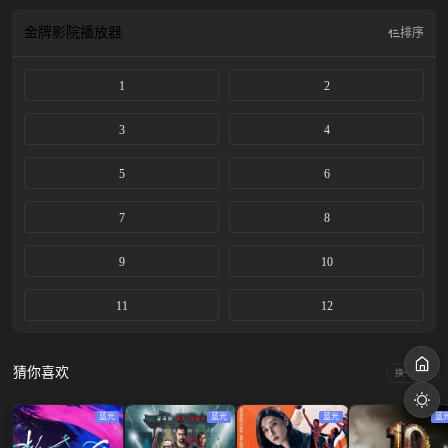
动员代表各自的国家出战 — 他们不仅为个人荣誉而战，更为国家荣耀而拼搏。
如果一名队员失败，整个团队都将被淘汰，因此每一刻都是惊心动魄的生存之
金牌影院
播放器
排序
战。尘埃落定之时，谁将夺得最强体魄与最强国家的称号？
1
2
3
4
5
6
7
8
9
10
11
12
猜你喜欢
换一换
蓝光
蓝光
蓝光
蓝